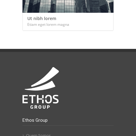
Ut nibh lorem
Etiam eget lorem magna
Ethos Group
Quem Somos